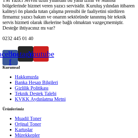
TM Yazıcı Servisi uzun yıllardan bu yana İzmir ve Manisa
bölgelerinde hizmet veren yazıcı servisidir. Kuruluş yılından itibaren
kaliteyi ön planda tutan çalışma prensibi ile faaliyetini sürdüren
firmamız yazıcı bakım ve onarım sektöründe tanınmış bir teknik
servis hizmeti olarak ilkelerine bağlı olmaktan vazgeçmemiştir.
Desteğe ihtiyacınız mı var?
0232 445 01 40
acebook-
Instagram
Youtube
f
Kurumsal
Hakkımızda
Banka Hesap Bilgileri
Gizlilik Politikası
Teknik Destek Talebi
KVKK Aydınlatma Metni
Ürünlerimiz
Muadil Toner
Orjinal Toner
Kartuşlar
Mürekkepler