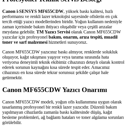
Canon i-SENSYS MF655CDW
, yüksek baskı kalitesi, hızlı
performansı ve renkli lazer teknolojisi sayesinde ofislerin en çok
tercih ettiği yazıcı modellerinden biridir. Yoğun kullanım nedeniyle
zaman içerisinde bakım ihtiyacı oluşabilir veya çeşitli arızalar
meydana gelebilir.
TM Yazıcı Servisi
olarak Canon MF655CDW
yazıcılar için profesyonel
bakım, onarım, arıza tespiti, muadil
toner ve sarf malzemesi
hizmetleri sunuyoruz.
Canon MF655CDW yazıcınız baskı almıyor, renklerde solukluk
oluşuyor, kağıt sıkışması yaşıyor veya tarama sırasında hata
veriyorsa deneyimli teknik ekibimiz cihazınızı detaylı olarak kontrol
ederek sorunun kaynağını kısa sürede tespit eder. Amacımız
cihazınızı en kısa sürede tekrar sorunsuz şekilde çalışır hale
getirmektir.
Canon MF655CDW Yazıcı Onarımı
Canon MF655CDW modeli, yoğun ofis kullanımına uygun olarak
tasarlanmış profesyonel bir renkli lazer yazıcıdır. Düzenli bakım
yapılmayan cihazlarda zamanla baskı kalitesinde düşüş, kağıt
besleme problemleri, ağ bağlantı hataları ve toner algılama sorunları
görülebilir.