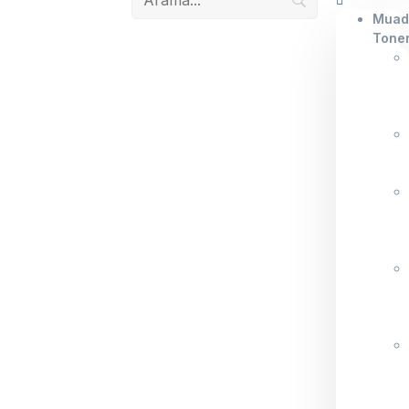
Muad
Tone