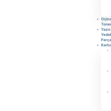
Orjin
Tone
Yazıc
Yede
Parç
Kartu