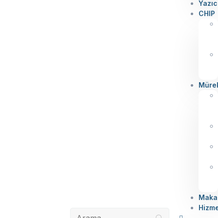
Yazıc
CHIP
Müre
Makal
Hizme