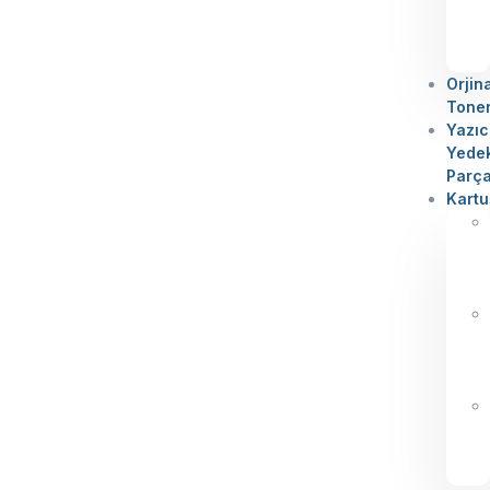
Orjin
Tone
Yazıc
Yede
Parç
Kartu