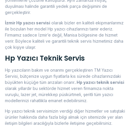
yöntemlerle çözüme kavuşturur. Aynı zamanda ihtiyaç
duyulması halinde garantili yedek parça değişimini de
gerçekleştirir.
İzmir Hp yazıcı servisi
olarak bizler en kaliteli ekipmanlarımız
ile bozulan her model Hp yazıcı cihazlarınızı tamir ederiz.
Firmamız sadece İzmir’e değil, Manisa bölgesine de hizmet
verir. Böylece kaliteli ve garantili teknik servis hizmetimiz daha
çok kişiye ulaşır.
Hp Yazıcı Teknik Servis
Hp yazıcıların bakım ve onarımı gerçekleştiren TM Yazıcı
Servisi, bütçenize uygun fiyatlarla kıs sürede cihazlarınızdaki
büyükten küçüğe tüm arızaları onarır
. Hp yazıcı teknik servisi
olarak yıllardır bu sektörde hizmet veren firmamıza nokta
vuruşlu, lazer jet, mürekkep püskürtmeli, şeritli tüm yazıcı
modellerinizi rahatlıkla emanet edebilirsiniz.
Hp yazıcı teknik servisimizin verdiği diğer hizmetler ve satıştaki
ürünler hakkında daha fazla bilgi almak için sitemizde yer alan
iletişim bilgileri aracılığıyla bizlerle iletişime geçebilirsiniz.