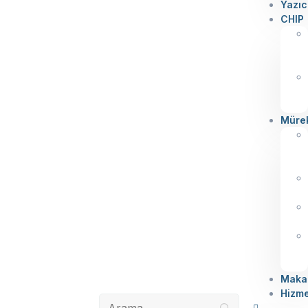
Yazıc
CHIP
Müre
Makal
Hizme