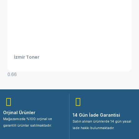
İzmir Toner
Orjinal Ürünler
14 Gün İade Garantisi
Mağazamızda %100 orjinal ve
Satın alınan ürünlerde 14 gün yasal
garantili ürünlar satılmaktadır.
iade hakkı bulunmaktadır.