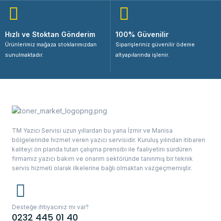
Hızlı ve Stoktan Gönderim
100% Güvenilir
Ürünlerimiz mağaza stoklarımızdan
Siparişleriniz güvenilir ödeme
sunulmaktadır.
altyapılarında işlenir.
TM Yazıcı Servisi uzun yıllardan bu yana İzmir ve Manisa
bölgelerinde hizmet veren yazıcı servisidir. Kuruluş yılından itibaren
kaliteyi ön planda tutan çalışma prensibi ile faaliyetini sürdüren
firmamız yazıcı bakım ve onarım sektöründe tanınmış bir teknik
servis hizmeti olarak ilkelerine bağlı olmaktan vazgeçmemiştir.
Desteğe ihtiyacınız mı var?
0232 445 01 40