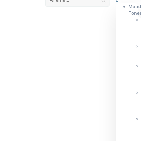
Muad
Tone