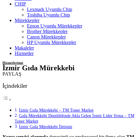
CHIP
Lexmark Uyumlu Chip
Toshiba Uyumlu Chip
Mürekkepler
Epson Uyumlu Mürekkepler
Brother Mürekkepler
Canon Mürekkepler
HP Uyumlu Mürekkepler
Makaleler
Hizmetler
Hizmetlerimiz
İzmir Gıda Mürekkebi
PAYLAŞ
İçindekiler
İzmir Gıda Mürekkebi – TM Toner Market
Gıda Mürekkebi Denildiğinde Akla Gelen İzmir Lider firma – TM
Toner Market
İzmir Gıda Mürekkebi İletişim
Yazıcı servisi alanında
deneyimli ve profesyonel bir firma olan
TM