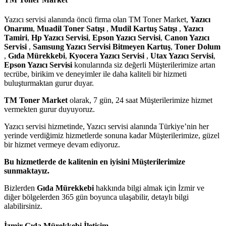
Yazıcı servisi alanında öncü firma olan TM Toner Market,
Yazıcı
Onarımı
,
Muadil Toner Satışı
,
Mudil Kartuş Satışı
,
Yazıcı
Tamiri
,
Hp Yazıcı Servisi
,
Epson Yazıcı Servisi
,
Canon Yazıcı
Servisi
,
Samsung Yazıcı Servisi Bitmeyen Kartuş
,
Toner Dolum
,
Gıda Mürekkebi
,
Kyocera Yazıcı Servisi
,
Utax Yazıcı Servisi
,
Epson Yazıcı Servisi
konularında siz değerli Müşterilerimize artan
tecrübe, birikim ve deneyimler ile daha kaliteli bir hizmeti
buluşturmaktan gurur duyar.
TM Toner Market
olarak, 7 gün, 24 saat Müşterilerimize hizmet
vermekten gurur duyuyoruz.
Yazıcı servisi hizmetinde, Yazıcı servisi alanında Türkiye’nin her
yerinde verdiğimiz hizmetlerde sonuna kadar Müşterilerimize, güzel
bir hizmet vermeye devam ediyoruz.
Bu hizmetlerde de kalitenin en iyisini Müşterilerimize
sunmaktayız.
Bizlerden
Gıda Mürekkebi
hakkında bilgi almak için İzmir ve
diğer bölgelerden 365 gün boyunca ulaşabilir, detaylı bilgi
alabilirsiniz.
İzmir Gıda Mürekkebi
İletişim