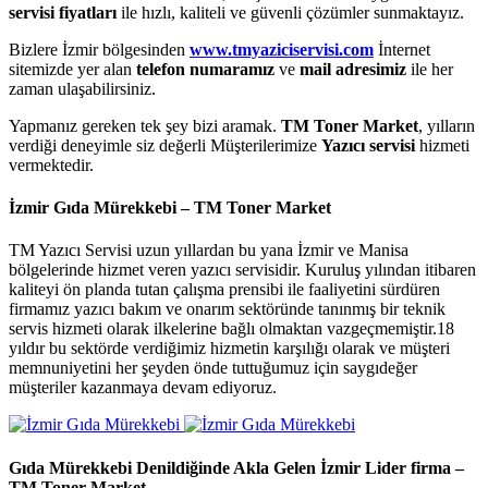
servisi fiyatları
ile hızlı, kaliteli ve güvenli çözümler sunmaktayız.
Bizlere İzmir bölgesinden
www.tmyaziciservisi.com
İnternet
sitemizde yer alan
telefon numaramız
ve
mail adresimiz
ile her
zaman ulaşabilirsiniz.
Yapmanız gereken tek şey bizi aramak.
TM Toner Market
, yılların
verdiği deneyimle siz değerli Müşterilerimize
Yazıcı servisi
hizmeti
vermektedir.
İzmir Gıda Mürekkebi
– TM Toner Market
TM Yazıcı Servisi uzun yıllardan bu yana İzmir ve Manisa
bölgelerinde hizmet veren yazıcı servisidir. Kuruluş yılından itibaren
kaliteyi ön planda tutan çalışma prensibi ile faaliyetini sürdüren
firmamız yazıcı bakım ve onarım sektöründe tanınmış bir teknik
servis hizmeti olarak ilkelerine bağlı olmaktan vazgeçmemiştir.18
yıldır bu sektörde verdiğimiz hizmetin karşılığı olarak ve müşteri
memnuniyetini her şeyden önde tuttuğumuz için saygıdeğer
müşteriler kazanmaya devam ediyoruz.
Gıda Mürekkebi
Denildiğinde Akla Gelen İzmir Lider firma –
TM Toner Market