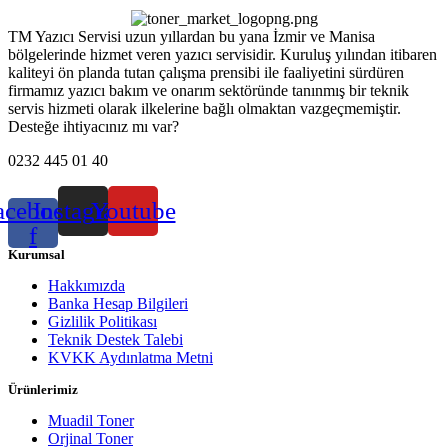
TM Yazıcı Servisi uzun yıllardan bu yana İzmir ve Manisa
bölgelerinde hizmet veren yazıcı servisidir. Kuruluş yılından itibaren
kaliteyi ön planda tutan çalışma prensibi ile faaliyetini sürdüren
firmamız yazıcı bakım ve onarım sektöründe tanınmış bir teknik
servis hizmeti olarak ilkelerine bağlı olmaktan vazgeçmemiştir.
Desteğe ihtiyacınız mı var?
0232 445 01 40
acebook-
Instagram
Youtube
f
Kurumsal
Hakkımızda
Banka Hesap Bilgileri
Gizlilik Politikası
Teknik Destek Talebi
KVKK Aydınlatma Metni
Ürünlerimiz
Muadil Toner
Orjinal Toner