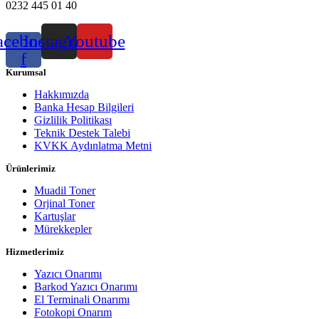
0232 445 01 40
acebook-
Instagram
Youtube
f
Kurumsal
Hakkımızda
Banka Hesap Bilgileri
Gizlilik Politikası
Teknik Destek Talebi
KVKK Aydınlatma Metni
Ürünlerimiz
Muadil Toner
Orjinal Toner
Kartuşlar
Mürekkepler
Hizmetlerimiz
Yazıcı Onarımı
Barkod Yazıcı Onarımı
El Terminali Onarımı
Fotokopi Onarım