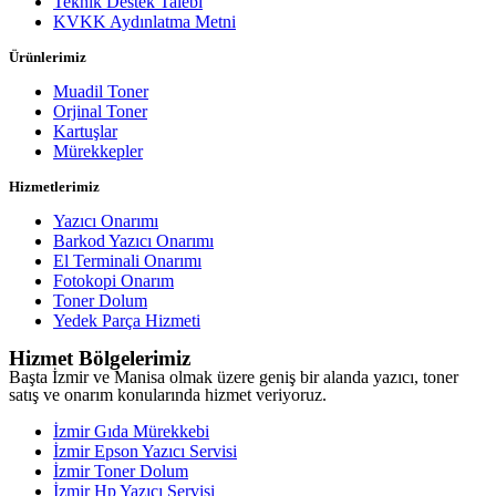
Teknik Destek Talebi
KVKK Aydınlatma Metni
Ürünlerimiz
Muadil Toner
Orjinal Toner
Kartuşlar
Mürekkepler
Hizmetlerimiz
Yazıcı Onarımı
Barkod Yazıcı Onarımı
El Terminali Onarımı
Fotokopi Onarım
Toner Dolum
Yedek Parça Hizmeti
Hizmet Bölgelerimiz
Başta İzmir ve Manisa olmak üzere geniş bir alanda yazıcı, toner
satış ve onarım konularında hizmet veriyoruz.
İzmir Gıda Mürekkebi
İzmir Epson Yazıcı Servisi
İzmir Toner Dolum
İzmir Hp Yazıcı Servisi