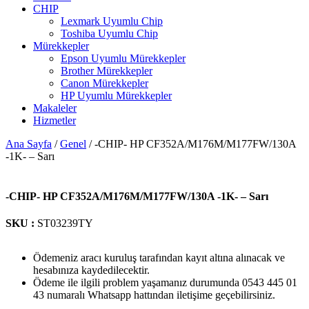
CHIP
Lexmark Uyumlu Chip
Toshiba Uyumlu Chip
Mürekkepler
Epson Uyumlu Mürekkepler
Brother Mürekkepler
Canon Mürekkepler
HP Uyumlu Mürekkepler
Makaleler
Hizmetler
Ana Sayfa
/
Genel
/ -CHIP- HP CF352A/M176M/M177FW/130A
-1K- – Sarı
-CHIP- HP CF352A/M176M/M177FW/130A -1K- – Sarı
SKU :
ST03239TY
Ödemeniz aracı kuruluş tarafından kayıt altına alınacak ve
hesabınıza kaydedilecektir.
Ödeme ile ilgili problem yaşamanız durumunda 0543 445 01
43 numaralı Whatsapp hattından iletişime geçebilirsiniz.