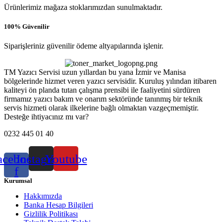
Ürünlerimiz mağaza stoklarımızdan sunulmaktadır.
100% Güvenilir
Siparişleriniz güvenilir ödeme altyapılarında işlenir.
TM Yazıcı Servisi uzun yıllardan bu yana İzmir ve Manisa
bölgelerinde hizmet veren yazıcı servisidir. Kuruluş yılından itibaren
kaliteyi ön planda tutan çalışma prensibi ile faaliyetini sürdüren
firmamız yazıcı bakım ve onarım sektöründe tanınmış bir teknik
servis hizmeti olarak ilkelerine bağlı olmaktan vazgeçmemiştir.
Desteğe ihtiyacınız mı var?
0232 445 01 40
acebook-
Instagram
Youtube
f
Kurumsal
Hakkımızda
Banka Hesap Bilgileri
Gizlilik Politikası