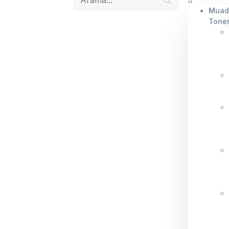
Muad
Tone