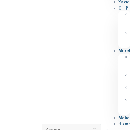
Yazıc
CHIP
Müre
Makal
Hizme