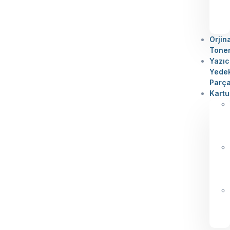
Orjin
Tone
Yazıc
Yede
Parç
Kartu