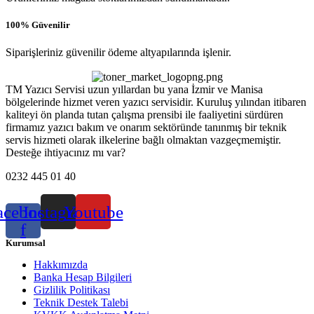
100% Güvenilir
Siparişleriniz güvenilir ödeme altyapılarında işlenir.
TM Yazıcı Servisi uzun yıllardan bu yana İzmir ve Manisa
bölgelerinde hizmet veren yazıcı servisidir. Kuruluş yılından itibaren
kaliteyi ön planda tutan çalışma prensibi ile faaliyetini sürdüren
firmamız yazıcı bakım ve onarım sektöründe tanınmış bir teknik
servis hizmeti olarak ilkelerine bağlı olmaktan vazgeçmemiştir.
Desteğe ihtiyacınız mı var?
0232 445 01 40
acebook-
Instagram
Youtube
f
Kurumsal
Hakkımızda
Banka Hesap Bilgileri
Gizlilik Politikası
Teknik Destek Talebi