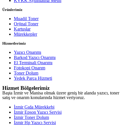
KVKK Aydınlatma Metni
Ürünlerimiz
Muadil Toner
Orjinal Toner
Kartuşlar
Mürekkepler
Hizmetlerimiz
Yazıcı Onarımı
Barkod Yazıcı Onarımı
El Terminali Onarımı
Fotokopi Onarım
Toner Dolum
Yedek Parça Hizmeti
Hizmet Bölgelerimiz
Başta İzmir ve Manisa olmak üzere geniş bir alanda yazıcı, toner
satış ve onarım konularında hizmet veriyoruz.
İzmir Gıda Mürekkebi
İzmir Epson Yazıcı Servisi
İzmir Toner Dolum
İzmir Hp Yazıcı Servisi