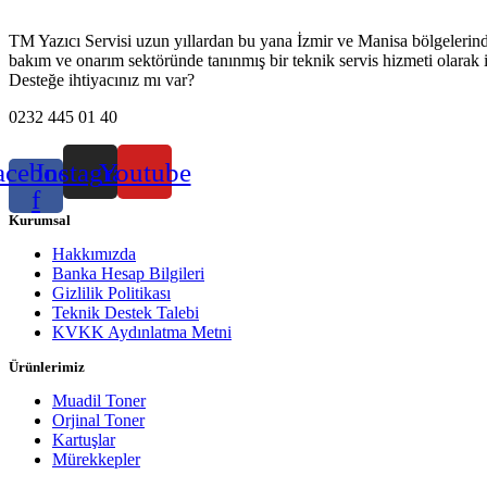
TM Yazıcı Servisi uzun yıllardan bu yana İzmir ve Manisa bölgelerinde h
bakım ve onarım sektöründe tanınmış bir teknik servis hizmeti olarak 
Desteğe ihtiyacınız mı var?
0232 445 01 40
acebook-
Instagram
Youtube
f
Kurumsal
Hakkımızda
Banka Hesap Bilgileri
Gizlilik Politikası
Teknik Destek Talebi
KVKK Aydınlatma Metni
Ürünlerimiz
Muadil Toner
Orjinal Toner
Kartuşlar
Mürekkepler