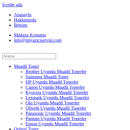
İçeriğe atla
Anasayfa
Hakkımızda
İletişim
Mağaza Konumu
info@tmyaziciservisi.com
Muadil Toner
Brother Uyumlu Muadil Tonerler
Samsung Muadil Toner
HP Uyumlu Muadil Tonerler
Canon Uyumlu Muadil Tonerler
Kyocera Uyumlu Muadil Tonerler
Lexmark Uyumlu Muadil Tonerler
Oki Uyumlu Muadil Tonerler
Olivetti Uyumlu Muadil Tonerler
Panasonic Uyumlu Muadil Tonerler
Pantum Uyumlu Muadil Tonerler
Epson Uyumlu Muadil Tonerler
Orjinal Toner