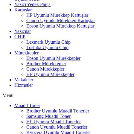
Yazıcı Yedek Parça
Kartuşlar
HP Uyumlu Mürekkep Kartuşlar
Canon Uyumlu Mürekkep Kartuşlar
Epson Uyumlu Mürekkep Kartuşlar
Yazıcılar
CHIP
Lexmark Uyumlu Chip
Toshiba Uyumlu Chip
Mürekkepler
Epson Uyumlu Mürekkepler
Brother Mürekkepler
Canon Mürekkepler
HP Uyumlu Mürekkepler
Makaleler
Hizmetler
Menu
Muadil Toner
Brother Uyumlu Muadil Tonerler
Samsung Muadil Toner
HP Uyumlu Muadil Tonerler
Canon Uyumlu Muadil Tonerler
Kyocera Uyumlu Muadil Tonerler