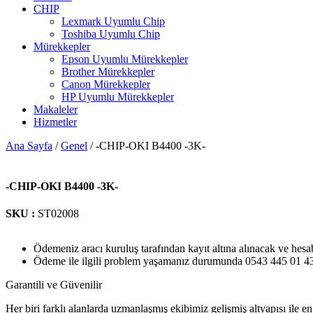
CHIP
Lexmark Uyumlu Chip
Toshiba Uyumlu Chip
Mürekkepler
Epson Uyumlu Mürekkepler
Brother Mürekkepler
Canon Mürekkepler
HP Uyumlu Mürekkepler
Makaleler
Hizmetler
Ana Sayfa
/
Genel
/ -CHIP-OKI B4400 -3K-
-CHIP-OKI B4400 -3K-
SKU :
ST02008
Ödemeniz aracı kuruluş tarafından kayıt altına alınacak ve hesa
Ödeme ile ilgili problem yaşamanız durumunda 0543 445 01 43 n
Garantili ve Güvenilir
Her biri farklı alanlarda uzmanlaşmış ekibimiz gelişmiş altyapısı ile en