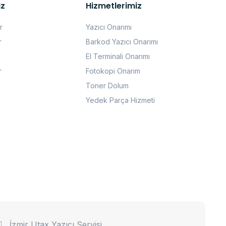
iz
Hizmetlerimiz
r
Yazıcı Onarımı
r
Barkod Yazıcı Onarımı
El Terminali Onarımı
r
Fotokopi Onarım
Toner Dolum
Yedek Parça Hizmeti
İzmir Utax Yazıcı Servisi