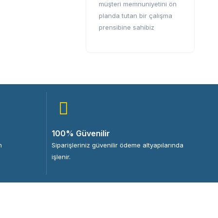
müşteri memnuniyetini ön
planda tutan bir çalışma
prensibine sahibiz
100% Güvenilir
n
Siparişleriniz güvenilir ödeme altyapılarında
işlenir.