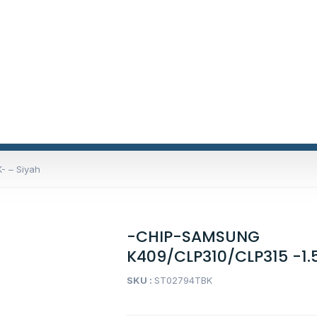
- – Siyah
-CHIP-SAMSUNG
K409/CLP310/CLP315 -1.
SKU :
ST02794TBK