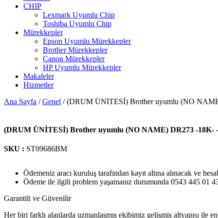
CHIP
Lexmark Uyumlu Chip
Toshiba Uyumlu Chip
Mürekkepler
Epson Uyumlu Mürekkepler
Brother Mürekkepler
Canon Mürekkepler
HP Uyumlu Mürekkepler
Makaleler
Hizmetler
Ana Sayfa
/
Genel
/ (DRUM ÜNİTESİ) Brother uyumlu (NO NAME)
(DRUM ÜNİTESİ) Brother uyumlu (NO NAME) DR273 -18K- –
SKU :
ST09686BM
Ödemeniz aracı kuruluş tarafından kayıt altına alınacak ve hesa
Ödeme ile ilgili problem yaşamanız durumunda 0543 445 01 43 n
Garantili ve Güvenilir
Her biri farklı alanlarda uzmanlaşmış ekibimiz gelişmiş altyapısı ile en