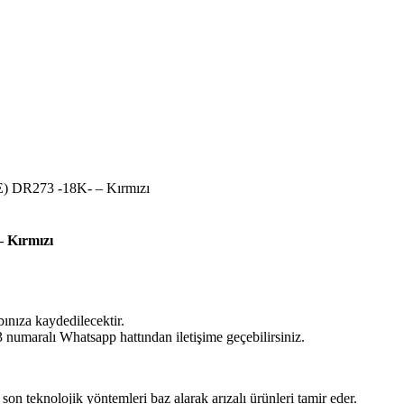
 DR273 -18K- – Kırmızı
 Kırmızı
bınıza kaydedilecektir.
umaralı Whatsapp hattından iletişime geçebilirsiniz.
 son teknolojik yöntemleri baz alarak arızalı ürünleri tamir eder.