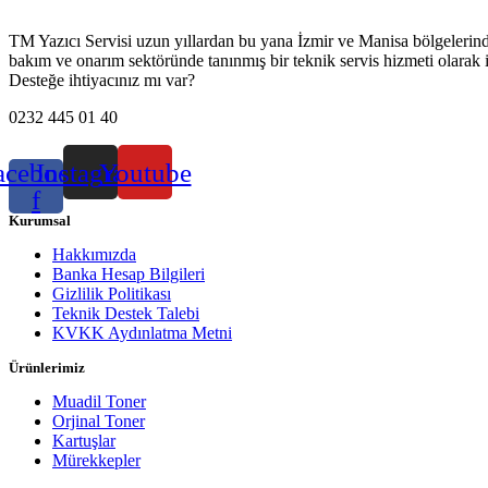
TM Yazıcı Servisi uzun yıllardan bu yana İzmir ve Manisa bölgelerinde h
bakım ve onarım sektöründe tanınmış bir teknik servis hizmeti olarak 
Desteğe ihtiyacınız mı var?
0232 445 01 40
acebook-
Instagram
Youtube
f
Kurumsal
Hakkımızda
Banka Hesap Bilgileri
Gizlilik Politikası
Teknik Destek Talebi
KVKK Aydınlatma Metni
Ürünlerimiz
Muadil Toner
Orjinal Toner
Kartuşlar
Mürekkepler