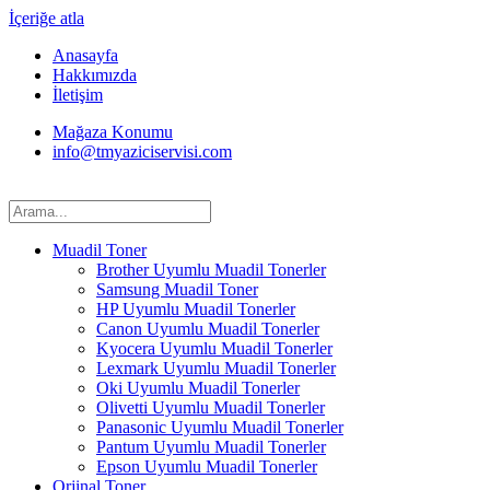
İçeriğe atla
Anasayfa
Hakkımızda
İletişim
Mağaza Konumu
info@tmyaziciservisi.com
Muadil Toner
Brother Uyumlu Muadil Tonerler
Samsung Muadil Toner
HP Uyumlu Muadil Tonerler
Canon Uyumlu Muadil Tonerler
Kyocera Uyumlu Muadil Tonerler
Lexmark Uyumlu Muadil Tonerler
Oki Uyumlu Muadil Tonerler
Olivetti Uyumlu Muadil Tonerler
Panasonic Uyumlu Muadil Tonerler
Pantum Uyumlu Muadil Tonerler
Epson Uyumlu Muadil Tonerler
Orjinal Toner