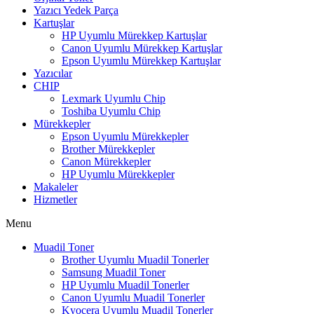
Yazıcı Yedek Parça
Kartuşlar
HP Uyumlu Mürekkep Kartuşlar
Canon Uyumlu Mürekkep Kartuşlar
Epson Uyumlu Mürekkep Kartuşlar
Yazıcılar
CHIP
Lexmark Uyumlu Chip
Toshiba Uyumlu Chip
Mürekkepler
Epson Uyumlu Mürekkepler
Brother Mürekkepler
Canon Mürekkepler
HP Uyumlu Mürekkepler
Makaleler
Hizmetler
Menu
Muadil Toner
Brother Uyumlu Muadil Tonerler
Samsung Muadil Toner
HP Uyumlu Muadil Tonerler
Canon Uyumlu Muadil Tonerler
Kyocera Uyumlu Muadil Tonerler