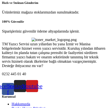
Hızlı ve Stoktan Gönderim
Ürünlerimiz mağaza stoklarımızdan sunulmaktadır.
100% Güvenilir
Siparişleriniz güvenilir ödeme altyapılarında işlenir.
TM Yazıcı Servisi uzun yıllardan bu yana İzmir ve Manisa
bölgelerinde hizmet veren yazıcı servisidir. Kuruluş yılından itibaren
kaliteyi ön planda tutan çalışma prensibi ile faaliyetini sürdüren
firmamız yazıcı bakım ve onarım sektöründe tanınmış bir teknik
servis hizmeti olarak ilkelerine bağlı olmaktan vazgeçmemiştir.
Desteğe ihtiyacınız mı var?
0232 445 01 40
acebook-
Instagram
Youtube
f
Kurumsal
Hakkımızda