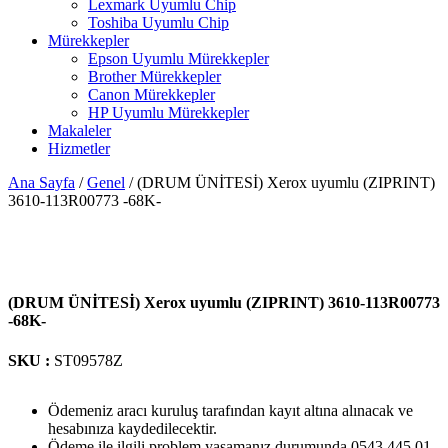
Lexmark Uyumlu Chip
Toshiba Uyumlu Chip
Mürekkepler
Epson Uyumlu Mürekkepler
Brother Mürekkepler
Canon Mürekkepler
HP Uyumlu Mürekkepler
Makaleler
Hizmetler
Ana Sayfa
/
Genel
/ (DRUM ÜNİTESİ) Xerox uyumlu (ZIPRINT)
3610-113R00773 -68K-
(DRUM ÜNİTESİ) Xerox uyumlu (ZIPRINT) 3610-113R00773
-68K-
SKU :
ST09578Z
Ödemeniz aracı kuruluş tarafından kayıt altına alınacak ve
hesabınıza kaydedilecektir.
Ödeme ile ilgili problem yaşamanız durumunda 0543 445 01