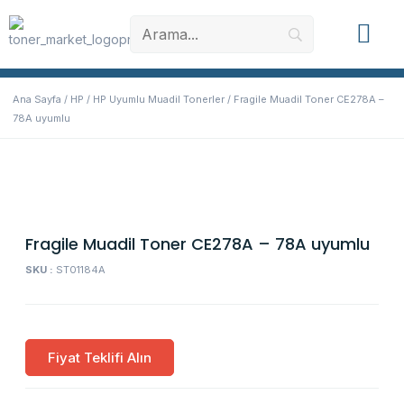
Muadil Toner
Orjinal Toner
Yazıcı Yede
Ana Sayfa
/
HP
/
HP Uyumlu Muadil Tonerler
/ Fragile Muadil Toner CE278A –
78A uyumlu
Fragile Muadil Toner CE278A – 78A uyumlu
SKU :
ST01184A
Fiyat Teklifi Alın