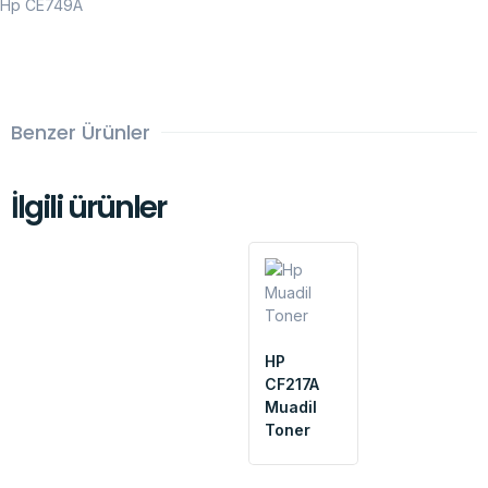
Hp CE749A
Benzer Ürünler
İlgili ürünler
HP
CF217A
Muadil
Toner