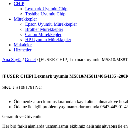
CHIP
Lexmark Uyumlu Chip
Toshiba Uyumlu Chip
Mürekkepler
Epson Uyumlu Mürekkepler
Brother Mürekkepler
Canon Mürekkepler
HP Uyumlu Mürekkepler
Makaleler
Hizmetler
Ana Sayfa
/
Genel
/ [FUSER CHIP] Lexmark uyumlu MS810/MS81
[FUSER CHIP] Lexmark uyumlu MS810/MS811/40G4135 -200K
SKU :
ST08179TNC
Ödemeniz aracı kuruluş tarafından kayıt altına alınacak ve hesa
Ödeme ile ilgili problem yaşamanız durumunda 0543 445 01 43 n
Garantili ve Güvenilir
Her biri farklı alanlarda uzmanlaşmış ekibimiz gelişmiş altyapısı ile en