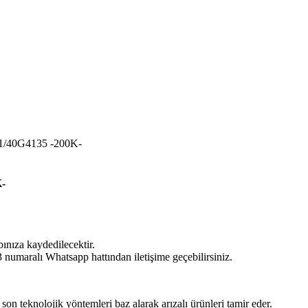
1/40G4135 -200K-
-
bınıza kaydedilecektir.
umaralı Whatsapp hattından iletişime geçebilirsiniz.
 son teknolojik yöntemleri baz alarak arızalı ürünleri tamir eder.