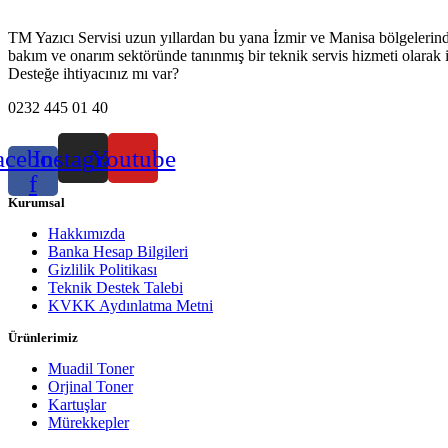
TM Yazıcı Servisi uzun yıllardan bu yana İzmir ve Manisa bölgelerinde h
bakım ve onarım sektöründe tanınmış bir teknik servis hizmeti olarak 
Desteğe ihtiyacınız mı var?
0232 445 01 40
acebook-
Instagram
Youtube
f
Kurumsal
Hakkımızda
Banka Hesap Bilgileri
Gizlilik Politikası
Teknik Destek Talebi
KVKK Aydınlatma Metni
Ürünlerimiz
Muadil Toner
Orjinal Toner
Kartuşlar
Mürekkepler