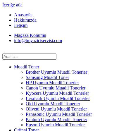
İçeriğe atla
Anasayfa
Hakkımızda
İletişim
Mağaza Konumu
info@tmyaziciservisi.com
Muadil Toner
Brother Uyumlu Muadil Tonerler
Samsung Muadil Toner
HP Uyumlu Muadil Tonerler
Canon Uyumlu Muadil Tonerler
Kyocera Uyumlu Muadil Tonerler
Lexmark Uyumlu Muadil Tonerler
Oki Uyumlu Muadil Tonerler
Olivetti Uyumlu Muadil Tonerler
Panasonic Uyumlu Muadil Tonerler
Pantum Uyumlu Muadil Tonerler
Epson Uyumlu Muadil Tonerler
Orjinal Toner