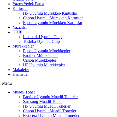
Yazıcı Yedek Parça
Kartuşlar
HP Uyumlu Mürekkep Kartuşlar
Canon Uyumlu Mürekkep Kartuşlar
Epson Uyumlu Mürekkep Kartuşlar
Yazıcılar
CHIP
Lexmark Uyumlu Chip
Toshiba Uyumlu Chip
Mürekkepler
Epson Uyumlu Mürekkepler
Brother Mürekkepler
Canon Mürekkepler
HP Uyumlu Mürekkepler
Makaleler
Hizmetler
Menu
Muadil Toner
Brother Uyumlu Muadil Tonerler
Samsung Muadil Toner
HP Uyumlu Muadil Tonerler
Canon Uyumlu Muadil Tonerler
Kyocera Uyumlu Muadil Tonerler