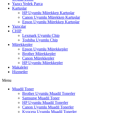
Yazıcı Yedek Parça
Kartuşlar
HP Uyumlu Mürekkep Kartuşlar
Canon Uyumlu Mürekkep Kartuşlar
Epson Uyumlu Mürekkep Kartuşlar
Yazıcılar
CHIP
Lexmark Uyumlu Chip
Toshiba Uyumlu Chip
Mürekkepler
Epson Uyumlu Mürekkepler
Brother Mürekkepler
Canon Mürekkepler
HP Uyumlu Mürekkepler
Makaleler
Hizmetler
Menu
Muadil Toner
Brother Uyumlu Muadil Tonerler
Samsung Muadil Toner
HP Uyumlu Muadil Tonerler
Canon Uyumlu Muadil Tonerler
Kyocera Uyumlu Muadil Tonerler