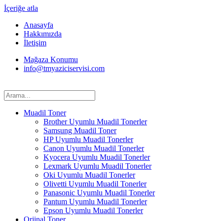
İçeriğe atla
Anasayfa
Hakkımızda
İletişim
Mağaza Konumu
info@tmyaziciservisi.com
Muadil Toner
Brother Uyumlu Muadil Tonerler
Samsung Muadil Toner
HP Uyumlu Muadil Tonerler
Canon Uyumlu Muadil Tonerler
Kyocera Uyumlu Muadil Tonerler
Lexmark Uyumlu Muadil Tonerler
Oki Uyumlu Muadil Tonerler
Olivetti Uyumlu Muadil Tonerler
Panasonic Uyumlu Muadil Tonerler
Pantum Uyumlu Muadil Tonerler
Epson Uyumlu Muadil Tonerler
Orjinal Toner