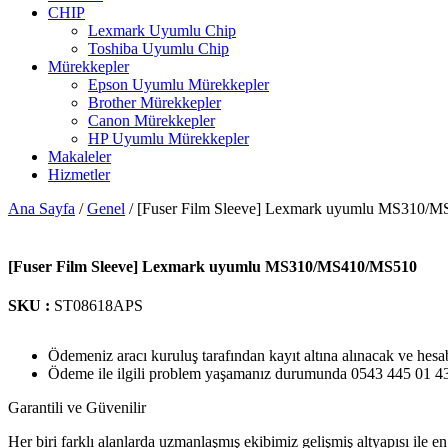
CHIP
Lexmark Uyumlu Chip
Toshiba Uyumlu Chip
Mürekkepler
Epson Uyumlu Mürekkepler
Brother Mürekkepler
Canon Mürekkepler
HP Uyumlu Mürekkepler
Makaleler
Hizmetler
Ana Sayfa
/
Genel
/ [Fuser Film Sleeve] Lexmark uyumlu MS310/
[Fuser Film Sleeve] Lexmark uyumlu MS310/MS410/MS510
SKU :
ST08618APS
Ödemeniz aracı kuruluş tarafından kayıt altına alınacak ve hesa
Ödeme ile ilgili problem yaşamanız durumunda 0543 445 01 43 n
Garantili ve Güvenilir
Her biri farklı alanlarda uzmanlaşmış ekibimiz gelişmiş altyapısı ile en