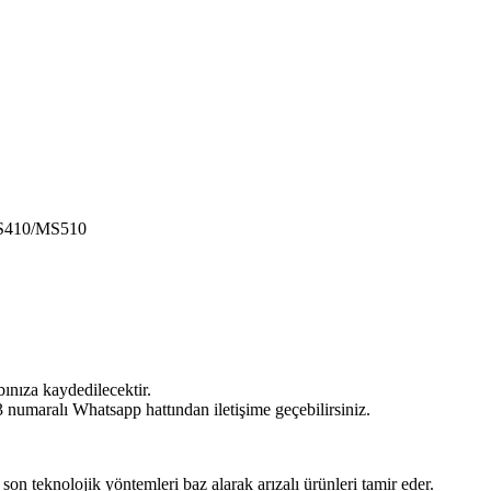
MS410/MS510
bınıza kaydedilecektir.
umaralı Whatsapp hattından iletişime geçebilirsiniz.
 son teknolojik yöntemleri baz alarak arızalı ürünleri tamir eder.