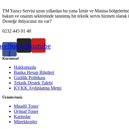
TM Yazıcı Servisi uzun yıllardan bu yana İzmir ve Manisa bölgelerinde h
bakım ve onarım sektöründe tanınmış bir teknik servis hizmeti olarak 
Desteğe ihtiyacınız mı var?
0232 445 01 40
acebook-
Instagram
Youtube
f
Kurumsal
Hakkımızda
Banka Hesap Bilgileri
Gizlilik Politikası
Teknik Destek Talebi
KVKK Aydınlatma Metni
Ürünlerimiz
Muadil Toner
Orjinal Toner
Kartuşlar
Mürekkepler