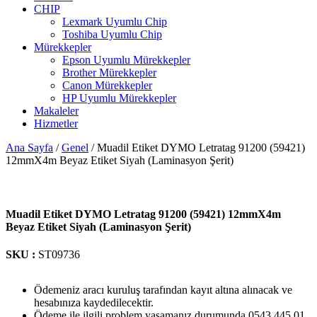
CHIP
Lexmark Uyumlu Chip
Toshiba Uyumlu Chip
Mürekkepler
Epson Uyumlu Mürekkepler
Brother Mürekkepler
Canon Mürekkepler
HP Uyumlu Mürekkepler
Makaleler
Hizmetler
Ana Sayfa
/
Genel
/ Muadil Etiket DYMO Letratag 91200 (59421)
12mmX4m Beyaz Etiket Siyah (Laminasyon Şerit)
Muadil Etiket DYMO Letratag 91200 (59421) 12mmX4m
Beyaz Etiket Siyah (Laminasyon Şerit)
SKU :
ST09736
Ödemeniz aracı kuruluş tarafından kayıt altına alınacak ve
hesabınıza kaydedilecektir.
Ödeme ile ilgili problem yaşamanız durumunda 0543 445 01