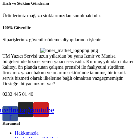
Hızlı ve Stoktan Gönderim
Ürünlerimiz mağaza stoklarımızdan sunulmaktadır.
100% Güvenilir
Siparişleriniz güvenilir ödeme altyapılarında işlenir.
TM Yazıcı Servisi uzun yıllardan bu yana İzmir ve Manisa
bölgelerinde hizmet veren yazıcı servisidir. Kuruluş yılından itibaren
kaliteyi ön planda tutan çalışma prensibi ile faaliyetini sürdüren
firmamız yazıcı bakım ve onarım sektöründe tanınmış bir teknik
servis hizmeti olarak ilkelerine bağlı olmaktan vazgeçmemiştir.
Desteğe ihtiyacınız mı var?
0232 445 01 40
acebook-
Instagram
Youtube
f
Kurumsal
Hakkımızda