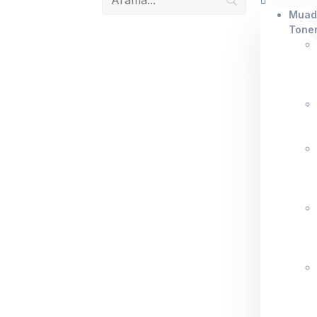
Muad
Tone