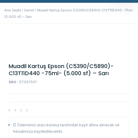
Ana Sayfa
/
Genel
/ Muadil Kartuş Epson (C5390/C5890)-C13T11D440 -75ml-
(5.000 sf) – Sarı
Muadil Kartuş Epson (C5390/C5890)-
C13T11D440 -75ml- (5.000 sf) – Sarı
SKU :
ST09733Y
Ödemeniz aracı kuruluş tarafından kayıt altına alınacak ve
hesabınıza kaydedilecektir.