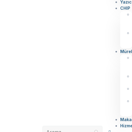
Yazıc
CHIP
Müre
Makal
Hizme