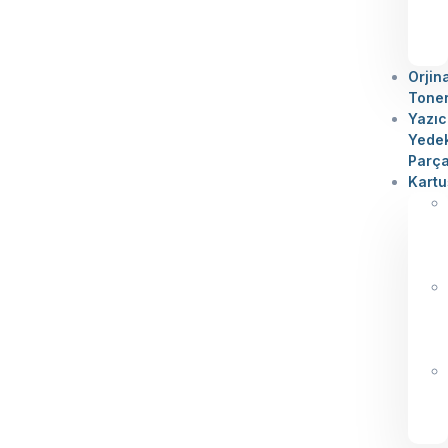
Orjin
Tone
Yazıc
Yede
Parç
Kartu