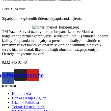
100% Güvenilir
Siparişleriniz güvenilir ödeme altyapılarında işlenir.
TM Yazıcı Servisi uzun yıllardan bu yana İzmir ve Manisa
bölgelerinde hizmet veren yazıcı servisidir. Kuruluş yılından itibaren
kaliteyi ön planda tutan çalışma prensibi ile faaliyetini sürdüren
firmamız yazıcı bakım ve onarım sektöründe tanınmış bir teknik
servis hizmeti olarak ilkelerine bağlı olmaktan vazgeçmemiştir.
Desteğe ihtiyacınız mı var?
0232 445 01 40
acebook-
Instagram
Youtube
f
Kurumsal
Hakkımızda
Banka Hesap Bilgileri
Gizlilik Politikası
Teknik Destek Talebi