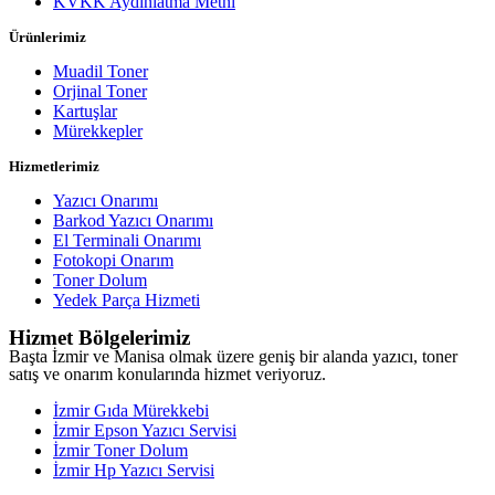
KVKK Aydınlatma Metni
Ürünlerimiz
Muadil Toner
Orjinal Toner
Kartuşlar
Mürekkepler
Hizmetlerimiz
Yazıcı Onarımı
Barkod Yazıcı Onarımı
El Terminali Onarımı
Fotokopi Onarım
Toner Dolum
Yedek Parça Hizmeti
Hizmet Bölgelerimiz
Başta İzmir ve Manisa olmak üzere geniş bir alanda yazıcı, toner
satış ve onarım konularında hizmet veriyoruz.
İzmir Gıda Mürekkebi
İzmir Epson Yazıcı Servisi
İzmir Toner Dolum
İzmir Hp Yazıcı Servisi