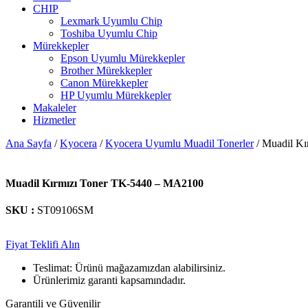
CHIP
Lexmark Uyumlu Chip
Toshiba Uyumlu Chip
Mürekkepler
Epson Uyumlu Mürekkepler
Brother Mürekkepler
Canon Mürekkepler
HP Uyumlu Mürekkepler
Makaleler
Hizmetler
Ana Sayfa
/
Kyocera
/
Kyocera Uyumlu Muadil Tonerler
/ Muadil K
Muadil Kırmızı Toner TK-5440 – MA2100
SKU :
ST09106SM
Fiyat Teklifi Alın
Teslimat: Ürünü mağazamızdan alabilirsiniz.
Ürünlerimiz garanti kapsamındadır.
Garantili ve Güvenilir