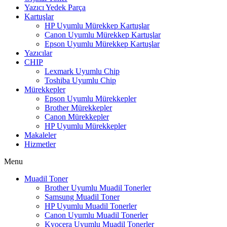
Yazıcı Yedek Parça
Kartuşlar
HP Uyumlu Mürekkep Kartuşlar
Canon Uyumlu Mürekkep Kartuşlar
Epson Uyumlu Mürekkep Kartuşlar
Yazıcılar
CHIP
Lexmark Uyumlu Chip
Toshiba Uyumlu Chip
Mürekkepler
Epson Uyumlu Mürekkepler
Brother Mürekkepler
Canon Mürekkepler
HP Uyumlu Mürekkepler
Makaleler
Hizmetler
Menu
Muadil Toner
Brother Uyumlu Muadil Tonerler
Samsung Muadil Toner
HP Uyumlu Muadil Tonerler
Canon Uyumlu Muadil Tonerler
Kyocera Uyumlu Muadil Tonerler