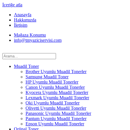
İçeriğe atla
Anasayfa
Hakkımızda
İletişim
Mağaza Konumu
info@tmyaziciservisi.com
Muadil Toner
Brother Uyumlu Muadil Tonerler
Samsung Muadil Toner
HP Uyumlu Muadil Tonerler
Canon Uyumlu Muadil Tonerler
Kyocera Uyumlu Muadil Tonerler
Lexmark Uyumlu Muadil Tonerler
Oki Uyumlu Muadil Tonerler
Olivetti Uyumlu Muadil Tonerler
Panasonic Uyumlu Muadil Tonerler
Pantum Uyumlu Muadil Tonerler
Epson Uyumlu Muadil Tonerler
Orjinal Toner