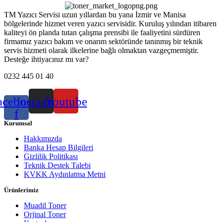
TM Yazıcı Servisi uzun yıllardan bu yana İzmir ve Manisa
bölgelerinde hizmet veren yazıcı servisidir. Kuruluş yılından itibaren
kaliteyi ön planda tutan çalışma prensibi ile faaliyetini sürdüren
firmamız yazıcı bakım ve onarım sektöründe tanınmış bir teknik
servis hizmeti olarak ilkelerine bağlı olmaktan vazgeçmemiştir.
Desteğe ihtiyacınız mı var?
0232 445 01 40
acebook-
Instagram
Youtube
f
Kurumsal
Hakkımızda
Banka Hesap Bilgileri
Gizlilik Politikası
Teknik Destek Talebi
KVKK Aydınlatma Metni
Ürünlerimiz
Muadil Toner
Orjinal Toner