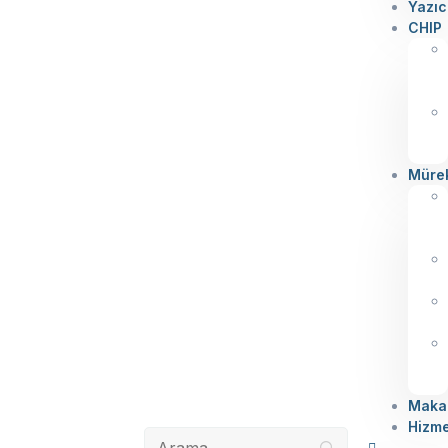
Yazıc
CHIP
Müre
Makal
Hizme