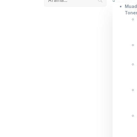
Muad
Tone