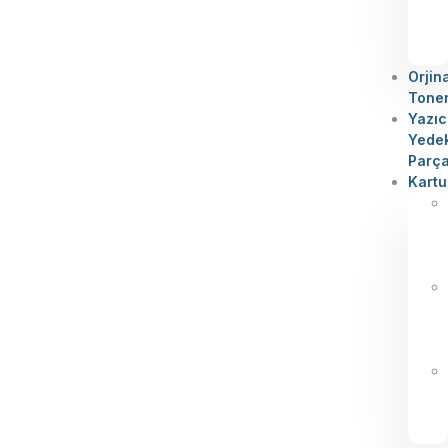
Orjin
Tone
Yazıc
Yede
Parç
Kartu