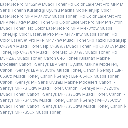
LaserJet Pro M452nw Muadil Toner,Hp Color LaserJet Pro MFP M
Serisi Tonerin Kullandığı Uyumlu Makina Modelleri;Hp Color
LaserJet Pro MFP M377dw Muadil Toner, Hp Color LaserJet Pro
MFP M477dw Muadil Toner,Hp Color LaserJet Pro MFP M477fdn
Muadil Toner, Hp Color LaserJet Pro MFP M477fdw Muadil
Toner,Hp Color LaserJet Pro MFP M477fnw Muadil Toner, Hp
Color LaserJet Pro MFP M477nw Muadil Toner,Hp Yazıcı Kodları;Hp
CF388A Muadil Toner, Hp CF389A Muadil Toner, Hp CF377A Muadil
Toner, Hp CF378A Muadil Toner,Hp CF379A Muadil Toner, Hp
M5H23A Muadil Toner, Canon 046 Toneri Kullanan Makine
Modelleri Canon İ-Sensys LBP Serisi Uyumlu Makine Modelleri;
Canon İ-Sensys LBP-653Cdw Muadil Toner, Canon İ-Sensys LBP-
653Cx Muadil Toner, Canon İ-Sensys LBP-654Cx Muadil Toner,
Canon İ-Sensys MF Serisi Uyumlu Makine Modelleri; Canon İ-
Sensys MF-731Cdw Muadil Toner, Canon İ-Sensys MF-732Cdw
Muadil Toner, Canon İ-Sensys MF-733Cdw Muadil Toner, Canon İ-
Sensys MF-734Cdw Muadil Toner, Canon İ-Sensys MF-735Cdw
Muadil Toner, Canon İ-Sensys MF-735Cdwt Muadil Toner, Canon İ-
Sensys MF-735Cx Muadil Toner,