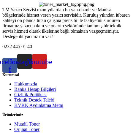
TM Yazıcı Servisi uzun yıllardan bu yana İzmir ve Manisa
bölgelerinde hizmet veren yazıcı servisidir. Kuruluş yılından itibaren
kaliteyi ön planda tutan çalışma prensibi ile faaliyetini sürdüren
firmamız yazıcı bakım ve onarım sektöründe tanınmış bir teknik
servis hizmeti olarak ilkelerine bağlı olmaktan vazgeçmemiştir.
Desteğe ihtiyacınız mı var?
0232 445 01 40
acebook-
Instagram
Youtube
f
Kurumsal
Hakkımızda
Banka Hesap Bilgileri
Gizlilik Politikası
Teknik Destek Talebi
KVKK Aydınlatma Metni
Ürünlerimiz
Muadil Toner
Orjinal Toner