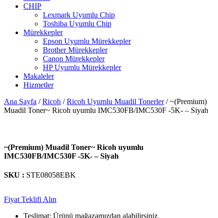
CHIP
Lexmark Uyumlu Chip
Toshiba Uyumlu Chip
Mürekkepler
Epson Uyumlu Mürekkepler
Brother Mürekkepler
Canon Mürekkepler
HP Uyumlu Mürekkepler
Makaleler
Hizmetler
Ana Sayfa
/
Ricoh
/
Ricoh Uyumlu Muadil Tonerler
/ ~(Premium)
Muadil Toner~ Ricoh uyumlu IMC530FB/IMC530F -5K- – Siyah
~(Premium) Muadil Toner~ Ricoh uyumlu
IMC530FB/IMC530F -5K- – Siyah
SKU :
STE08058EBK
Fiyat Teklifi Alın
Teslimat: Ürünü mağazamızdan alabilirsiniz.