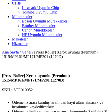
CHIP
Lexmark Uyumlu Chip
Toshiba Uyumlu Chip
Mürekkepler
Epson Uyumlu Mürekkepler
Brother Mürekkepler
Canon Mürekkepler
HP Uyumlu Mürekkepler
Makaleler
Hizmetler
Ana Sayfa
/
Genel
/ [Press Roller] Xerox uyumlu (Premium)
1515/MP161/MP171/MP201 (1270D)
[Press Roller] Xerox uyumlu (Premium)
1515/MP161/MP171/MP201 (1270D)
SKU :
STE010052
Ödemeniz aracı kuruluş tarafından kayıt altına alınacak ve
hesabınıza kaydedilecektir.
Ödeme ile ilgili problem yaşamanız durumunda 0543 445 01