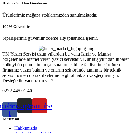
Hızlı ve Stoktan Gönderim
Ürünlerimiz mağaza stoklarımızdan sunulmaktadır.
100% Güvenilir
Siparişleriniz güvenilir ödeme altyapılarında işlenir.
TM Yazıcı Servisi uzun yıllardan bu yana İzmir ve Manisa
bölgelerinde hizmet veren yazıcı servisidir. Kuruluş yılından itibaren
kaliteyi ön planda tutan çalışma prensibi ile faaliyetini sürdüren
firmamız yazıcı bakım ve onarım sektöründe tanınmış bir teknik
servis hizmeti olarak ilkelerine bağlı olmaktan vazgeçmemiştir.
Desteğe ihtiyacınız mı var?
0232 445 01 40
acebook-
Instagram
Youtube
f
Kurumsal
Hakkımızda